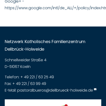
Google+ -
https://www.google.com/intl/de_ALL/+/policy/index.ht
Netzwerk Katholisches Familienzentrum
Dellbrück-Holweide
Schnellweider Straße 4
D-51067 Koeln
Telefon: + 49 221 / 63 25 49
Fax: + 49 221 / 63 99 49
E-Mail:
pastoralbueros@dellbrueck-holweide.de