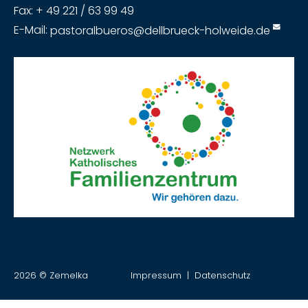
Fax: + 49 221 / 63 99 49
E-Mail:
pastoralbueros@dellbrueck-holweide.de
2026 © Zemelka
Impressum
|
Datenschutz
|
zurück